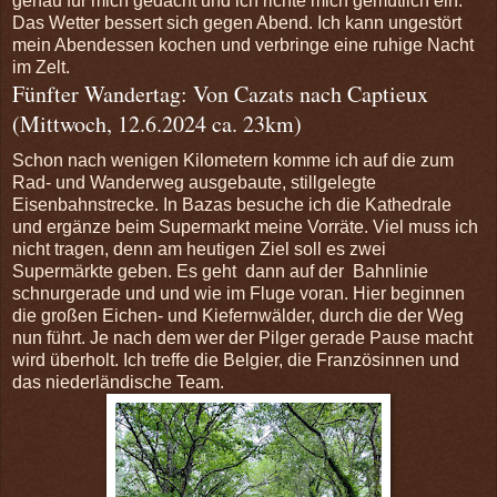
genau für mich gedacht und ich richte mich gemütlich ein.
Das Wetter bessert sich gegen Abend. Ich kann ungestört
mein Abendessen kochen und verbringe eine ruhige Nacht
im Zelt.
Fünfter Wandertag: Von Cazats nach Captieux
(Mittwoch, 12.6.2024 ca. 23km)
Schon nach wenigen Kilometern komme ich auf die zum
Rad- und Wanderweg ausgebaute, stillgelegte
Eisenbahnstrecke. In Bazas besuche ich die Kathedrale
und ergänze beim Supermarkt meine Vorräte. Viel muss ich
nicht tragen, denn am heutigen Ziel soll es zwei
Supermärkte geben. Es geht dann auf der Bahnlinie
schnurgerade und und wie im Fluge voran. Hier beginnen
die großen Eichen- und Kiefernwälder, durch die der Weg
nun führt. Je nach dem wer der Pilger gerade Pause macht
wird überholt. Ich treffe die Belgier, die Französinnen und
das niederländische Team.