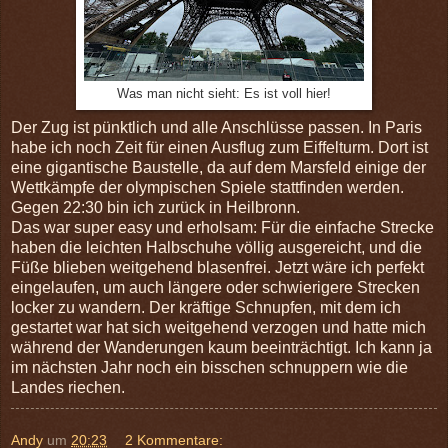
Was man nicht sieht: Es ist voll hier!
Der Zug ist pünktlich und alle Anschlüsse passen. In Paris
habe ich noch Zeit für einen Ausflug zum Eiffelturm. Dort ist
eine gigantische Baustelle, da auf dem Marsfeld einige der
Wettkämpfe der olympischen Spiele stattfinden werden.
Gegen 22:30 bin ich zurück in Heilbronn.
Das war super easy und erholsam: Für die einfache Strecke
haben die leichten Halbschuhe völlig ausgereicht, und die
Füße blieben weitgehend blasenfrei. Jetzt wäre ich perfekt
eingelaufen, um auch längere oder schwierigere Strecken
locker zu wandern. Der kräftige Schnupfen, mit dem ich
gestartet war hat sich weitgehend verzogen und hatte mich
während der Wanderungen kaum beeinträchtigt. Ich kann ja
im nächsten Jahr noch ein bisschen schnuppern wie die
Landes riechen.
Andy
um
20:23
2 Kommentare: