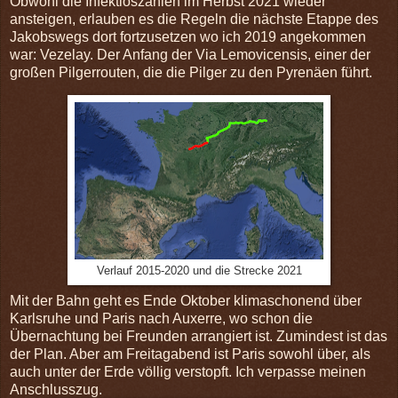
Obwohl die Infektioszahlen im Herbst 2021 wieder
ansteigen, erlauben es die Regeln die nächste Etappe des
Jakobswegs dort fortzusetzen wo ich 2019 angekommen
war: Vezelay. Der Anfang der Via Lemovicensis, einer der
großen Pilgerrouten, die die Pilger zu den Pyrenäen führt.
Verlauf 2015-2020 und die Strecke 2021
Mit der Bahn geht es Ende Oktober klimaschonend über
Karlsruhe und Paris nach Auxerre, wo schon die
Übernachtung bei Freunden arrangiert ist. Zumindest ist das
der Plan. Aber am Freitagabend ist Paris sowohl über, als
auch unter der Erde völlig verstopft. Ich verpasse meinen
Anschlusszug.