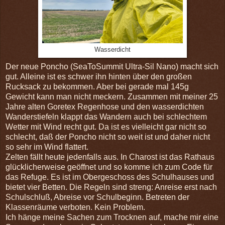
Wasserdicht
Der neue Poncho (SeaToSummit Ultra-Sil Nano) macht sich
gut. Alleine ist es schwer ihn hinten über den großen
Rucksack zu bekommen. Aber bei gerade mal 145g
Gewicht kann man nicht meckern. Zusammen mit meiner 25
Jahre alten Goretex Regenhose und den wasserdichten
Wanderstiefeln klappt das Wandern auch bei schlechtem
Wetter mit Wind recht gut. Da ist es vielleicht gar nicht so
schlecht, daß der Poncho nicht so weit ist und daher nicht
so sehr im Wind flattert.
Zelten fällt heute jedenfalls aus. In Charost ist das Rathaus
glücklicherweise geöffnet und so komme ich zum Code für
das Refuge. Es ist im Obergeschoss des Schulhauses und
bietet vier Betten. Die Regeln sind streng: Anreise erst nach
Schulschluß, Abreise vor Schulbeginn. Betreten der
Klassenräume verboten. Kein Problem.
Ich hänge meine Sachen zum Trocknen auf, mache mir eine