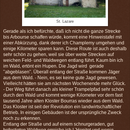
St. Lazare
Gerade als ich befürchte, daß ich nicht die ganze Strecke
bis Arbourse schaffen würde, kommt eine Hinweistafel mit
einer Abkürzung, dank derer ich Champlemy umgehen und
einige Kilometer sparen kann. Diese Route ist auch deshalb
sehr schön zu gehen, weil sie über weite Strecken auf
weichen Feld- und Waldwegen entlang führt. Kaum bin ich
im Wald, ertönt ein Hupen. Die Jagd wird gerade
"abgeblasen". Überall entlang der Straße kommen Jäger
aus dem Wald. - Nein, es sei keine gute Jagd gewesen.
Vielleicht hätten sie am nächsten Wochenende mehr Glück.
- Der Weg führt danach als kleiner Trampelpfad sehr schön
durch den Wald und kommt wenige Kilometer vor dem fast
tausend Jahre alten Kloster Bourras wieder aus dem Wald.
Das Kloster ist seit der Revolution ein landwirtschaftlicher
Betrieb. In einigen Gebäuden ist der ursprüngliche Zweck
noch zu erkennen.
Entlang der Straße und auf einem schnurgeraden, gut
befestigten Waldweg erreiche ich L'Hopitot und wenig