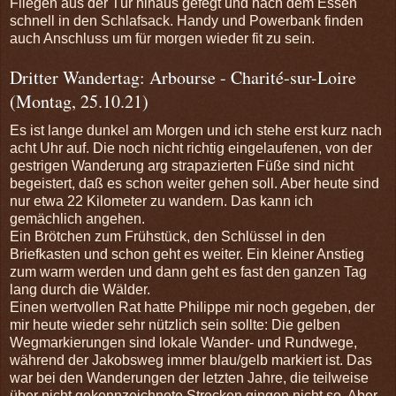
Fliegen aus der Tür hinaus gefegt und nach dem Essen
schnell in den Schlafsack. Handy und Powerbank finden
auch Anschluss um für morgen wieder fit zu sein.
Dritter Wandertag: Arbourse - Charité-sur-Loire
(Montag, 25.10.21)
Es ist lange dunkel am Morgen und ich stehe erst kurz nach
acht Uhr auf. Die noch nicht richtig eingelaufenen, von der
gestrigen Wanderung arg strapazierten Füße sind nicht
begeistert, daß es schon weiter gehen soll. Aber heute sind
nur etwa 22 Kilometer zu wandern. Das kann ich
gemächlich angehen.
Ein Brötchen zum Frühstück, den Schlüssel in den
Briefkasten und schon geht es weiter. Ein kleiner Anstieg
zum warm werden und dann geht es fast den ganzen Tag
lang durch die Wälder.
Einen wertvollen Rat hatte Philippe mir noch gegeben, der
mir heute wieder sehr nützlich sein sollte: Die gelben
Wegmarkierungen sind lokale Wander- und Rundwege,
während der Jakobsweg immer blau/gelb markiert ist. Das
war bei den Wanderungen der letzten Jahre, die teilweise
über nicht gekennzeichnete Strecken gingen nicht so. Aber